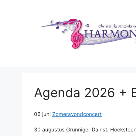
Ga
naar
de
inhoud
Agenda 2026 + B
06 juni
Zomeravondconcert
30 augustus Grunniger Dainst, Hoekstee