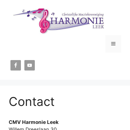
Ga
naar
de
inhoud
Menu
Contact
CMV Harmonie Leek
Willem Dreeslaan 30