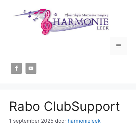
Ga
naar
de
inhoud
Menu
Rabo ClubSupport
1 september 2025
door
harmonieleek