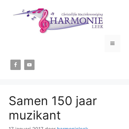
Ga
naar
de
inhoud
Menu
Samen 150 jaar
muzikant