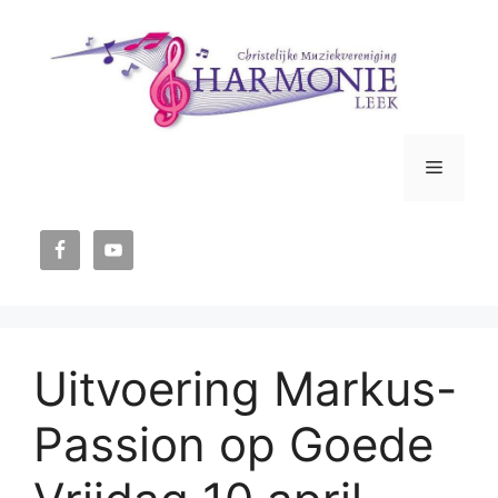
Ga
naar
de
inhoud
Menu
Uitvoering Markus-
Passion op Goede