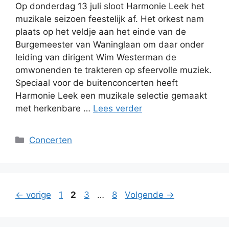
Op donderdag 13 juli sloot Harmonie Leek het
muzikale seizoen feestelijk af. Het orkest nam
plaats op het veldje aan het einde van de
Burgemeester van Waninglaan om daar onder
leiding van dirigent Wim Westerman de
omwonenden te trakteren op sfeervolle muziek.
Speciaal voor de buitenconcerten heeft
Harmonie Leek een muzikale selectie gemaakt
met herkenbare …
Lees verder
Categorieën
Concerten
Pagina
Pagina
Pagina
Pagina
←
vorige
1
2
3
…
8
Volgende
→