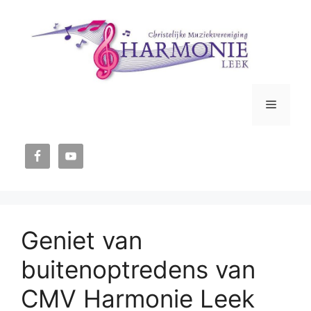
Ga
naar
de
inhoud
Menu
Geniet van
buitenoptredens van
CMV Harmonie Leek